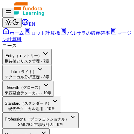
EN
ホーム
ロット計算機
バルサラの破産確率
マージ
ン計算機
コース
Entry（エントリー）
期待値とリスク管理
·
7
章
Lite（ライト）
テクニカル分析基礎
·
8
章
Growth（グロース）
東西融合テクニカル
·
10
章
Standard（スタンダード）
現代テクニカル応用
·
10
章
Professional（プロフェッショナル）
SMC/ICT市場設計図
·
9
章